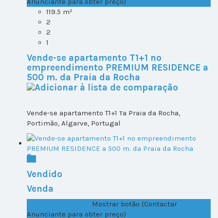
Anunciante para obter preço)
119.5 m²
2
2
1
Vende-se apartamento T1+1 no
empreendimento PREMIUM RESIDENCE a
500 m. da Praia da Rocha
Vende-se apartamento T1+1 тa Praia da Rocha,
Portimão, Algarve, Portugal
Vendido
Venda
T1+1 Lote 2, Todos ...
Mostrar botão (Contactar
Anunciante para obter preço)