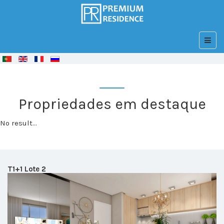
© Free
Joomla! 3 Modules
- by
VinaGecko.com
Propriedades em destaque
No result...
T1+1 Lote 2