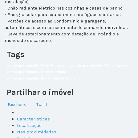
instalação).
- Chão radiante elétrico nas cozinhas e casas de banho.
- Energia solar para aquecimento de águas sanitárias.
- Portões de acesso ao Condomínio e garagens,
automáticos e com fornecimento do comando individual.
- Cave de estacionamento com deteção de incêndio e
monóxido de carbono.
Tags
venda apartamento T2 em Portugal
venda apartamento T2 no Algarve
venda apartamento T2 em Portimão
venda apartamento T2 na Praia da Rocha
Partilhar o imóvel
Facebook
Tweet
Características
Localização
Nas proximidades