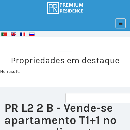
© Free
Joomla! 3 Modules
- by
VinaGecko.com
Propriedades em destaque
No result...
PR L2 2 B
- Vende-se
apartamento T1+1 no