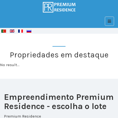
© Free
Joomla! 3 Modules
- by
VinaGecko.com
Propriedades em destaque
No result...
Empreendimento Premium
Residence - escolha o lote
Premium Residence