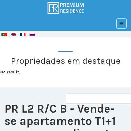
© Free
Joomla! 3 Modules
- by
VinaGecko.com
Propriedades em destaque
No result...
PR L2 R/C B
- Vende-
se apartamento T1+1