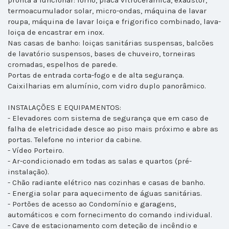
pronta a funcionar: forno, placa vitrocerâmica, exaustor,
termoacumulador solar, micro-ondas, máquina de lavar
roupa, máquina de lavar loiça e frigorifico combinado, lava-
loiça de encastrar em inox.
Nas casas de banho: loiças sanitárias suspensas, balcões
de lavatório suspensos, bases de chuveiro, torneiras
cromadas, espelhos de parede.
Portas de entrada corta-fogo e de alta segurança.
Caixilharias em alumínio, com vidro duplo panorâmico.
INSTALAÇÕES E EQUIPAMENTOS:
- Elevadores com sistema de segurança que em caso de
falha de eletricidade desce ao piso mais próximo e abre as
portas. Telefone no interior da cabine.
- Vídeo Porteiro.
- Ar-condicionado em todas as salas e quartos (pré-
instalação).
- Chão radiante elétrico nas cozinhas e casas de banho.
- Energia solar para aquecimento de águas sanitárias.
- Portões de acesso ao Condomínio e garagens,
automáticos e com fornecimento do comando individual.
- Cave de estacionamento com deteção de incêndio e