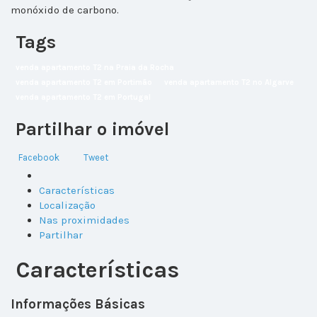
monóxido de carbono.
Tags
venda apartamento T2 na Praia da Rocha
venda apartamento T2 em Portimão
venda apartamento T2 no Algarve
venda apartamento T2 em Portugal
Partilhar o imóvel
Facebook
Tweet
Características
Localização
Nas proximidades
Partilhar
Características
Informações Básicas