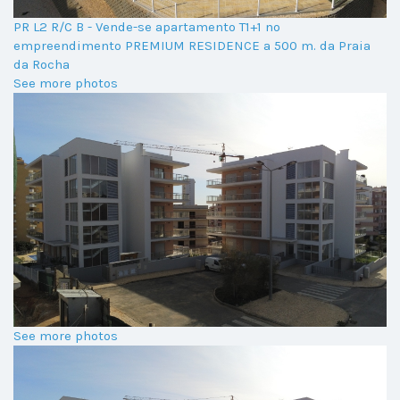
PR L2 R/C B - Vende-se apartamento T1+1 no
empreendimento PREMIUM RESIDENCE a 500 m. da Praia
da Rocha
See more photos
See more photos