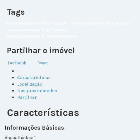
Tags
venda apartamento T2 em Portugal
venda apartamento T2 no Algarve
venda apartamento T2 em Portimão
venda apartamento T2 na Praia da Rocha
Partilhar o imóvel
Facebook
Tweet
Características
Localização
Nas proximidades
Partilhar
Características
Informações Básicas
Assoalhadas: 1