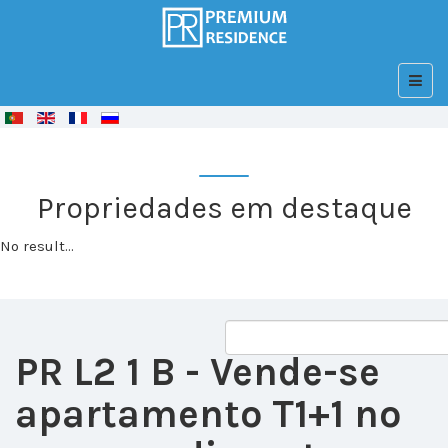
© Free
Joomla! 3 Modules
- by
VinaGecko.com
Propriedades em destaque
No result...
PR L2 1 B
- Vende-se
apartamento T1+1 no