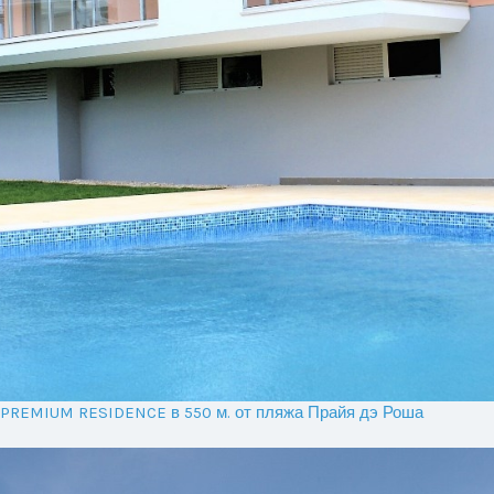
е PREMIUM RESIDENCE в 550 м. от пляжа Прайя дэ Роша