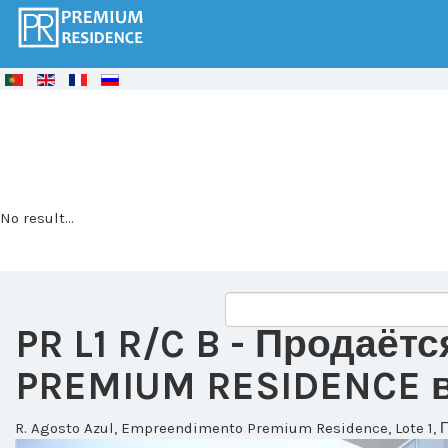
© Free
Joomla! 3 Modules
- by
VinaGecko.com
No result...
PR L1 R/C B
- Продаётс
PREMIUM RESIDENCE в 
R. Agosto Azul, Empreendimento Premium Residence, Lote 1, 