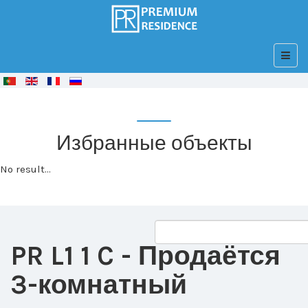
© Free
Joomla! 3 Modules
- by
VinaGecko.com
Избранные объекты
No result...
PR L1 1 C
- Продаётся
3-комнатный