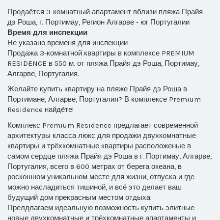
Продаётся 3-комнатный апартамент вблизи пляжа Прайя
дэ Роша, г. Портимау, Регион Алгарве - юг Португалии
Время для инспекции
Не указано временя для инспекции
Продажа 3-комнатной квартиры в комплексе PREMIUM
RESIDENCE в 550 м. от пляжа Прайя дэ Роша, Портимау,
Алгарве, Португалия.
Желайте купить квартиру на пляже Прайя дэ Роша в
Портимане, Алгарве, Португалия? В комплексе Premium
Residence найдёте!
Комплекс Premium Residence предлагает современной
архитектуры класса люкс для продажи двухкомнатные
квартиры и трёхкомнатные квартиры расположеные в
самом сердце пляжа Прайя дэ Роша в г. Портимау, Алгарве,
Португалия, всего в 600 метрах от берега океана, в
роскошном уникальном месте для жизни, отпуска и где
можно насладиться тишиной, и всё это делает ваш
будущий дом прекрасным местом отдыха.
Прелдлагаем идеальную возможность купить элитные
новые двухкомнатные и трёхкомнатные апартаменты и