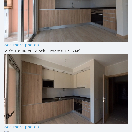
See more photos
2
2 Кол. спален. 2 bth. 1 rooms. 119.5 м
.
See more photos