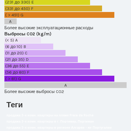
(231 до 330)
E
(331 до 450)
F
( > 451)
G
A
Более высокие эксплуатационные расходы
Выбросы CO2 (kg/m)
(< 5)
A
(6 до 10)
B
(11 до 20)
C
(21 до 35)
D
(36 до 55)
E
(56 до 80)
F
( > 81)
G
A
Более высокие выбросы CO2
Теги
продажа 3-х комн. квартиры на пляже Praia da Rocha
продажа 3-х комн. квартиры в г. Портимау, Портиман
продажа 3-х комн. квартиры в регионе Алгарве - юг Португалии