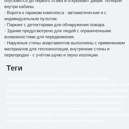
опускаются до первого этажа и открывают двери. Телефон
внутри кабины.
- Ворота к гаражам комплекса - автоматические и с
индивидуальным пультом.
- Паркинг с детекторами для обнаружения пожара.
- Здание предусмотрено для людей с ограниченными
возможностями для передвижения.
- Наружные стены апартаментов выполнены с применением
материалов для теплоизоляции, внутренние стены и
перегородки - с учётом шумо и звуко изоляции.
Теги
продажа апартамента, квартиры с 2-мя спальнями в Португалии
продажа апартамента, квартиры с 2-мя спальнями в регионе Алгарве - юг 
продажа апартамента, квартиры с 2-мя спальнями в г. Портимау, Портиман
продажа апартамента, квартиры с 2-мя спальнями на пляже Praia da Rocha
купить апартамент, квартиру с 2-мя спальнями на пляже Praia da Rocha
купить апартамент, квартиру с 2-мя спальнями в г. Портимау, Портиман
купить апартамент, квартиру с 2-мя спальнями в регионе Алгарве - юг Пор
купить апартамент, квартиру с 2-мя спальнями в Португалии