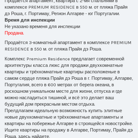
Продаётся апартамент, квартира с 2-мя спальнями в
комплексе PREMIUM RESIDENCE в 550 м. от пляжа Прайя
дэ Роша, г. Портимау, Регион Алгарве - юг Португалии.
Время для инспекции
Не указано временя для инспекции
Продана.
Продаётся 3-комнатный апартамент в комплексе PREMIUM
RESIDENCE в 550 м. от пляжа Прайя дэ Роша.
Комплекс Premium Residence предлагает современной
архитектуры класса люкс для продажи двухкомнатные
квартиры и трёхкомнатные квартиры расположеные в
самом сердце пляжа Прайя дэ Роша в г. Портимау, Алгарве,
Португалия, всего в 600 метрах от берега океана, в
роскошном уникальном месте для жизни, отпуска и где
можно насладиться тишиной, и всё это делает ваш
будущий дом прекрасным местом отдыха.
Прелдлагаем идеальную возможность купить элитные
новые двухкомнатные и трёхкомнатные апартаменты и
квартиры на побережье Алгарве в строящейся новостройке.
Ищите квартиры на продажу в Алгарве, Портимау, Прайя дэ
Роша, здесь найдете.