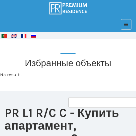
© Free
Joomla! 3 Modules
- by
VinaGecko.com
Избранные объекты
No result...
PR L1 R/C C
- Купить
апартамент,