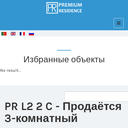
© Free
Joomla! 3 Modules
- by
VinaGecko.com
Избранные объекты
No result...
PR L2 2 C
- Продаётся
3-комнатный