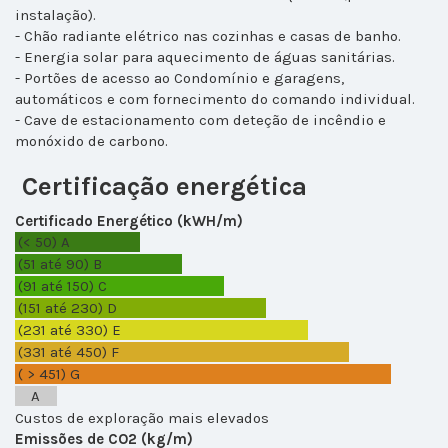
instalação).
- Chão radiante elétrico nas cozinhas e casas de banho.
- Energia solar para aquecimento de águas sanitárias.
- Portões de acesso ao Condomínio e garagens,
automáticos e com fornecimento do comando individual.
- Cave de estacionamento com deteção de incêndio e
monóxido de carbono.
Certificação energética
Certificado Energético (kWH/m)
(< 50)
A
(51 até 90)
B
(91 até 150)
C
(151 até 230)
D
(231 até 330)
E
(331 até 450)
F
( > 451)
G
A
Custos de exploração mais elevados
Emissões de CO2 (kg/m)