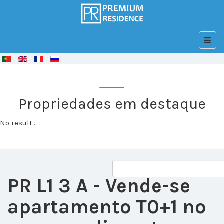
© Free
Joomla! 3 Modules
- by
VinaGecko.com
Propriedades em destaque
No result...
PR L1 3 A
- Vende-se
apartamento T0+1 no