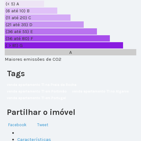
(< 5)
A
(6 até 10)
B
(11 até 20)
C
(21 até 35)
D
(36 até 55)
E
(56 até 80)
F
( > 81)
G
A
Maiores emissões de CO2
Tags
venda apartamento T1 na Praia da Rocha
venda apartamento T1 em Portimão
venda apartamento T1 no Algarve
venda apartamento T1 em Portugal
Partilhar o imóvel
Facebook
Tweet
Características