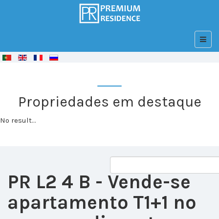
© Free
Joomla! 3 Modules
- by
VinaGecko.com
Propriedades em destaque
No result...
PR L2 4 B
- Vende-se
apartamento T1+1 no