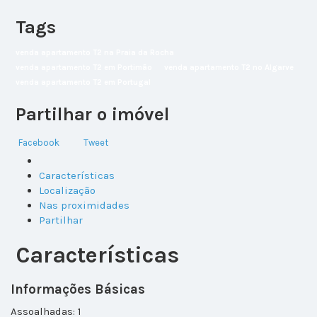
Tags
venda apartamento T2 na Praia da Rocha
venda apartamento T2 em Portimão
venda apartamento T2 no Algarve
venda apartamento T2 em Portugal
Partilhar o imóvel
Facebook
Tweet
Características
Localização
Nas proximidades
Partilhar
Características
Informações Básicas
Assoalhadas: 1