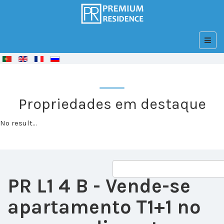
© Free
Joomla! 3 Modules
- by
VinaGecko.com
Propriedades em destaque
No result...
PR L1 4 B
- Vende-se
apartamento T1+1 no