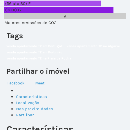
(56 até 80)
F
( > 81)
G
A
Maiores emissões de CO2
Tags
venda apartamento T2 em Portugal
venda apartamento T2 no Algarve
venda apartamento T2 em Portimão
venda apartamento T2 na Praia da Rocha
Partilhar o imóvel
Facebook
Tweet
Características
Localização
Nas proximidades
Partilhar
Características