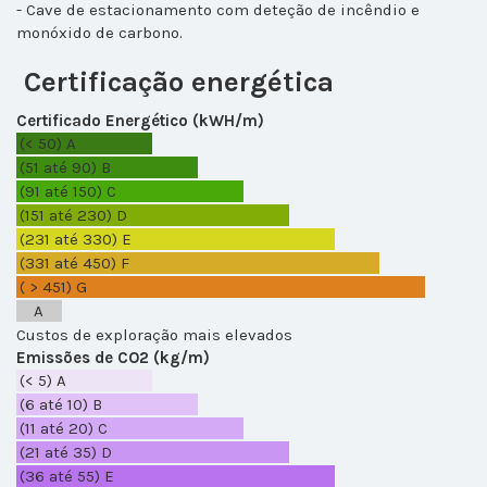
- Cave de estacionamento com deteção de incêndio e
monóxido de carbono.
Certificação energética
Certificado Energético (kWH/m)
(< 50)
A
(51 até 90)
B
(91 até 150)
C
(151 até 230)
D
(231 até 330)
E
(331 até 450)
F
( > 451)
G
A
Custos de exploração mais elevados
Emissões de CO2 (kg/m)
(< 5)
A
(6 até 10)
B
(11 até 20)
C
(21 até 35)
D
(36 até 55)
E