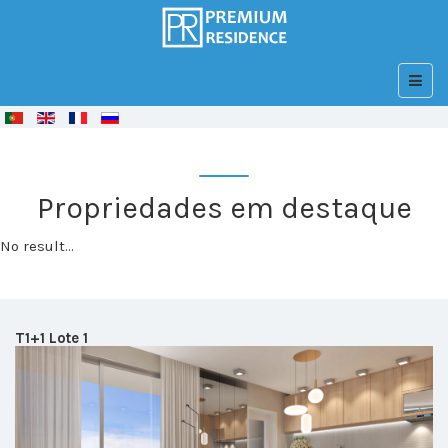
© Free
Joomla! 3 Modules
- by
VinaGecko.com
Propriedades em destaque
No result...
T1+1 Lote 1