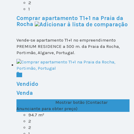
2
1
Comprar apartamento T1+1 na Praia da
Rocha
Vende-se apartamento T1+1 no empreendimento
PREMIUM RESIDENCE a 500 m. da Praia da Rocha,
Portimão, Algarve, Portugal.
Vendido
Venda
T1+1 Lote 1, Todos ...
Mostrar botão (Contactar
Anunciante para obter preço)
94.7 m²
2
2
1