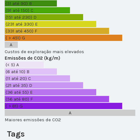
(51 até 90)
B
(91 até 150)
C
(151 até 230)
D
(231 até 330)
E
(331 até 450)
F
( > 451)
G
A
Custos de exploração mais elevados
Emissões de CO2 (kg/m)
(< 5)
A
(6 até 10)
B
(11 até 20)
C
(21 até 35)
D
(36 até 55)
E
(56 até 80)
F
( > 81)
G
A
Maiores emissões de CO2
Tags