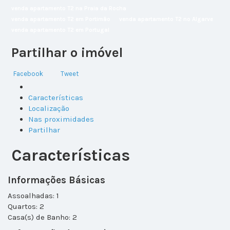
venda apartamento T2 na Praia da Rocha
venda apartamento T2 em Portimão
venda apartamento T2 no Algarve
venda apartamento T2 em Portugal
Partilhar o imóvel
Facebook
Tweet
Características
Localização
Nas proximidades
Partilhar
Características
Informações Básicas
Assoalhadas: 1
Quartos: 2
Casa(s) de Banho: 2