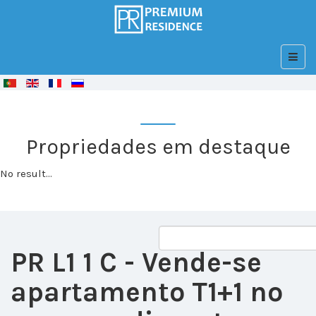
© Free
Joomla! 3 Modules
- by
VinaGecko.com
Propriedades em destaque
No result...
PR L1 1 C
- Vende-se
apartamento T1+1 no