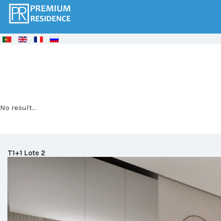
© Free
Joomla! 3 Modules
- by
VinaGecko.com
No result...
T1+1 Lote 2