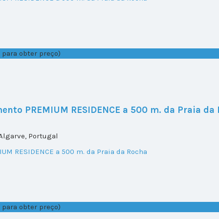
 para obter preço)
mento PREMIUM RESIDENCE a 500 m. da Praia da
Algarve, Portugal
 para obter preço)