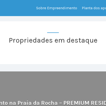
Sobre Empreendimento
Planta dos a
Propriedades em destaque
to na Praia da Rocha – PREMIUM RESID