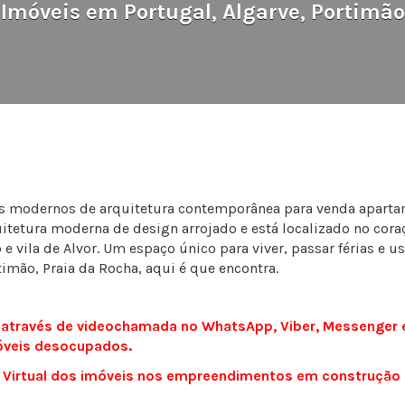
Imóveis em Portugal, Algarve, Portimão
modernos de arquitetura contemporânea para venda apartam
uitetura moderna de design arrojado e está localizado no cor
e vila de Alvor. Um espaço único para viver, passar férias e 
timão, Praia da Rocha, aqui é que encontra.
l através de videochamada no WhatsApp, Viber, Messenger 
óveis desocupados.
ade Virtual dos imóveis nos empreendimentos em construçã