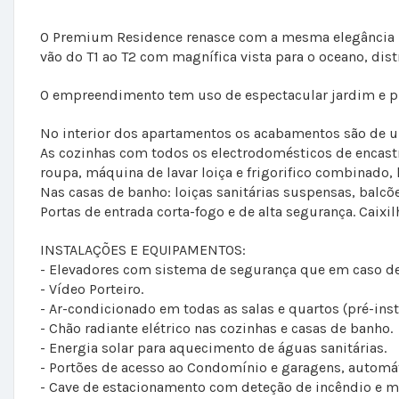
O Premium Residence renasce com a mesma elegância pa
vão do T1 ao T2 com magnífica vista para o oceano, di
O empreendimento tem uso de espectacular jardim e p
No interior dos apartamentos os acabamentos são de um
As cozinhas com todos os electrodomésticos de encastra
roupa, máquina de lavar loiça e frigorifico combinado, 
Nas casas de banho: loiças sanitárias suspensas, balcõ
Portas de entrada corta-fogo e de alta segurança. Caix
INSTALAÇÕES E EQUIPAMENTOS:
- Elevadores com sistema de segurança que em caso de f
- Vídeo Porteiro.
- Ar-condicionado em todas as salas e quartos (pré-inst
- Chão radiante elétrico nas cozinhas e casas de banho.
- Energia solar para aquecimento de águas sanitárias.
- Portões de acesso ao Condomínio e garagens, automá
- Cave de estacionamento com deteção de incêndio e m