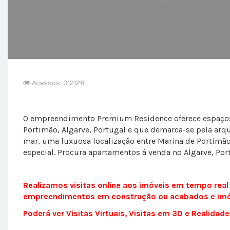
Acessos: 312128
O empreendimento Premium Residence oferece espaços 
Portimão, Algarve, Portugal e que demarca-se pela arq
mar, uma luxuosa localização entre Marina de Portimão 
especial. Procura apartamentos à venda no Algarve, Por
Realizamos visitas online aos imóveis em tempo rea
empreendimentos em construção ou acabados e im
Poderá ver Visitas Virtuais, Visitas em 3D e Realid