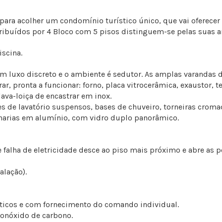
ra acolher um condomínio turístico único, que vai oferecer 
stribuídos por 4 Bloco com 5 pisos distinguem-se pelas suas 
iscina.
 luxo discreto e o ambiente é sedutor. As amplas varandas d
r, pronta a funcionar: forno, placa vitrocerâmica, exaustor,
lava-loiça de encastrar em inox.
es de lavatório suspensos, bases de chuveiro, torneiras croma
ilharias em alumínio, com vidro duplo panorâmico.
alha de eletricidade desce ao piso mais próximo e abre as por
alação).
ticos e com fornecimento do comando individual.
onóxido de carbono.