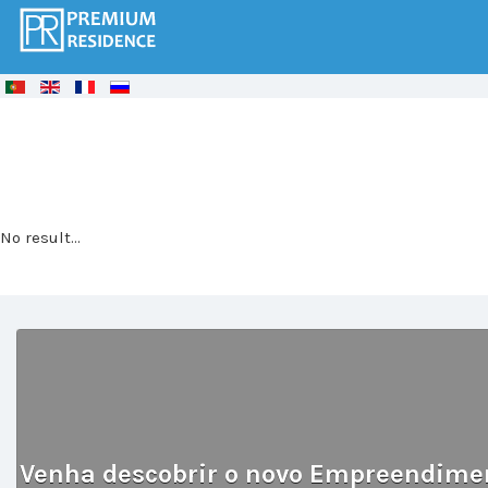
© Free
Joomla! 3 Modules
- by
VinaGecko.com
No result...
Venha descobrir o novo Empreendimen