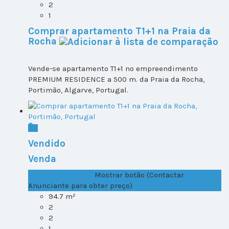
2
1
Comprar apartamento T1+1 na Praia da
Rocha
Vende-se apartamento T1+1 no empreendimento
PREMIUM RESIDENCE a 500 m. da Praia da Rocha,
Portimão, Algarve, Portugal.
Vendido
Venda
T1+1 Lote 1, Todos ...
Mostrar botão (Contactar
Anunciante para obter preço)
94.7 m²
2
2
1