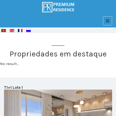
© Free
Joomla! 3 Modules
- by
VinaGecko.com
Propriedades em destaque
No result...
T1+1 Lote 1