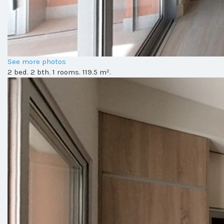
See more photos
2 bed. 2 bth. 1 rooms. 119.5 m².