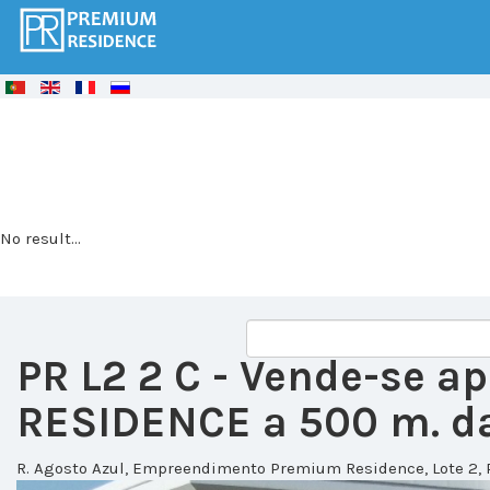
© Free
Joomla! 3 Modules
- by
VinaGecko.com
No result...
PR L2 2 C
- Vende-se a
RESIDENCE a 500 m. da
R. Agosto Azul, Empreendimento Premium Residence, Lote 2, 