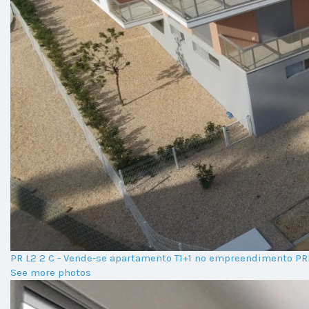
PR L2 2 C - Vende-se apartamento T1+1 no empreendimento P
See more photos