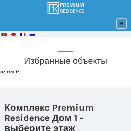
© Free
Joomla! 3 Modules
- by
VinaGecko.com
Избранные объекты
No result...
Комплекс Premium
Residence Дом 1 -
выберите этаж