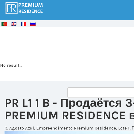
© Free
Joomla! 3 Modules
- by
VinaGecko.com
No result...
PR L1 1 B
- Продаётся 
PREMIUM RESIDENCE в 
R. Agosto Azul, Empreendimento Premium Residence, Lote 1, 