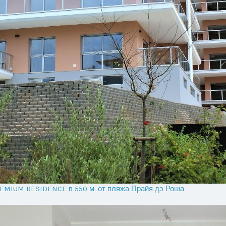
PREMIUM RESIDENCE в 550 м. от пляжа Прайя дэ Роша