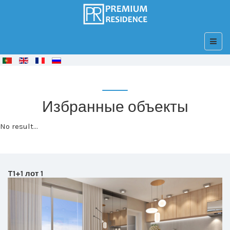
© Free
Joomla! 3 Modules
- by
VinaGecko.com
Избранные объекты
No result...
T1+1 лот 1