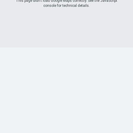
This page didn't load Google Maps correctly. See the JavaScript
console for technical details.