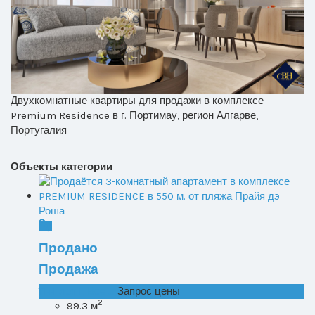
Двух
комнатные квартиры для продажи в комплексе
Premium Residence
в
г. Портимау, регион Алгарве,
Португалия
Объекты категории
Продано
Продажа
T1+1 лот 1, Все ...
Запрос цены
2
99.3 м