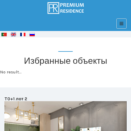
© Free
Joomla! 3 Modules
- by
VinaGecko.com
Избранные объекты
No result...
T0+1 лот 2