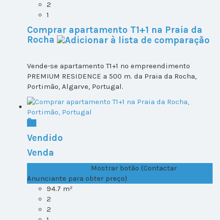
2
1
Comprar apartamento T1+1 na Praia da
Rocha
Vende-se apartamento T1+1 no empreendimento
PREMIUM RESIDENCE a 500 m. da Praia da Rocha,
Portimão, Algarve, Portugal.
Vendido
Venda
T1+1 Lote 1, Todos ...
Mostrar botão (Contactar
Anunciante para obter preço)
94.7 m²
2
2
1