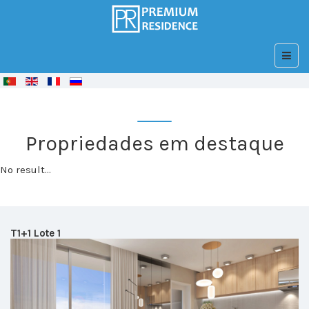
© Free
Joomla! 3 Modules
- by
VinaGecko.com
Propriedades em destaque
No result...
T1+1 Lote 1