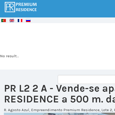
© Free
Joomla! 3 Modules
- by
VinaGecko.com
No result...
PR L2 2 A
- Vende-se 
RESIDENCE a 500 m. da
R. Agosto Azul, Empreendimento Premium Residence, Lote 2, 