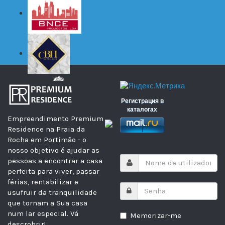
Регистрация в
каталогах
Empreendimento Premium
Residence na Praia da
Rocha em Portimão - o
nosso objetivo é ajudar as
pessoas a encontrar a casa
perfeita para viver, passar
férias, rentabilizar e
usufruir da tranquilidade
que tornam a Sua casa
num lar especial.
Vá
Memorizar-me
descrobrir!