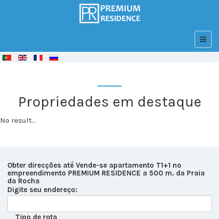
© Free
Joomla! 3 Modules
- by
VinaGecko.com
Propriedades em destaque
No result...
Obter direcções até Vende-se apartamento T1+1 no
empreendimento PREMIUM RESIDENCE a 500 m. da Praia
da Rocha
Digite seu endereço:
Tipo de rota