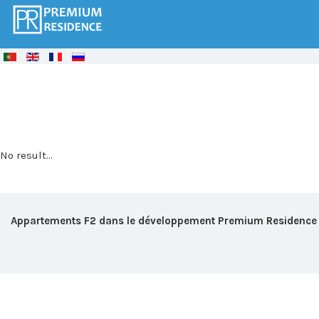
© Free
Joomla! 3 Modules
- by
VinaGecko.com
No result...
Appartements F2 dans le développement Premium Residence