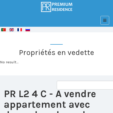
© Free
Joomla! 3 Modules
- by
VinaGecko.com
Propriétés en vedette
No result...
PR L2 4 C
- A vendre
appartement avec