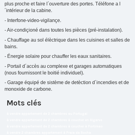
plus proche et faire l´ouverture des portes. Téléfone a l
´intérieur de la cabine.
- Interfone-video-vigilançe.
- Air-condiçioné dans toutes les pièces (pré-instalation).
- Chauffage au sol élèctrique dans les cuisines et salles de
bains.
- Énergie solaire pour chauffer les eaux sanitaires.
- Portail d´accès au complexe et garages automatiques
(nous fournissont le boitié individuel).
- Garage équipé de sistème de detèction d´incendies et de
monoxide de carbone.
Mots clés
à vendre appartement de 2 chambres au Portugal
à vendre appartement de 2 chambres à coucher en Algarve
à vendre appartement de 2 chambres à coucher à Portimao
à vendre 2 chambres appartement à Praia da Rocha