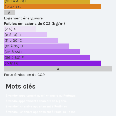
(331 à 450)
F
( > 451)
G
A
Logement énergivore
Faibles émissions de CO2 (kg/m)
(< 5)
A
(6 à 10)
B
(11 à 20)
C
(21 à 35)
D
(36 à 55)
E
(56 à 80)
F
( > 81)
G
A
Forte émission de CO2
Mots clés
à vendre appartement avec 1 chambre au Portugal
à vendre appartement 1 chambre en Algarve
à vendre 1 chambre appartement à Portimao
à vendre 1 chambre appartement à Praia da Rocha