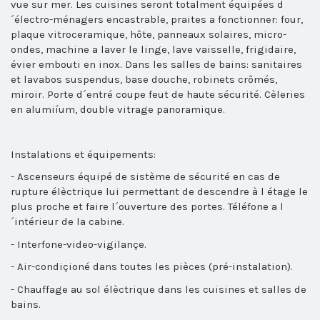
vue sur mer. Les cuisines seront totalment équipées d
´électro-ménagers encastrable, praites a fonctionner: four,
plaque vitroceramique, hôte, panneaux solaires, micro-
ondes, machine a laver le linge, lave vaisselle, frigidaire,
évier embouti en inox. Dans les salles de bains: sanitaires
et lavabos suspendus, base douche, robinets crômés,
miroir. Porte d´entré coupe feut de haute sécurité. Cèleries
en alumiíum, double vitrage panoramique.
Instalations et équipements:
- Ascenseurs équipé de sistème de sécurité en cas de
rupture élèctrique lui permettant de descendre à l étage le
plus proche et faire l´ouverture des portes. Téléfone a l
´intérieur de la cabine.
- Interfone-video-vigilançe.
- Air-condiçioné dans toutes les pièces (pré-instalation).
- Chauffage au sol élèctrique dans les cuisines et salles de
bains.