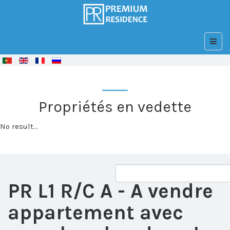
© Free
Joomla! 3 Modules
- by
VinaGecko.com
Propriétés en vedette
No result...
PR L1 R/C A
- A vendre
appartement avec