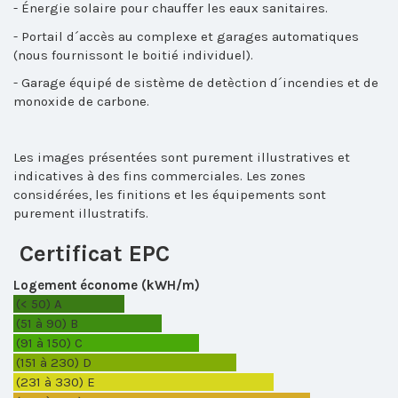
- Énergie solaire pour chauffer les eaux sanitaires.
- Portail d´accès au complexe et garages automatiques
(nous fournissont le boitié individuel).
- Garage équipé de sistème de detèction d´incendies et de
monoxide de carbone.
Les images présentées sont purement illustratives et
indicatives à des fins commerciales. Les zones
considérées, les finitions et les équipements sont
purement illustratifs.
Certificat EPC
Logement économe (kWH/m)
(< 50)
A
(51 à 90)
B
(91 à 150)
C
(151 à 230)
D
(231 à 330)
E