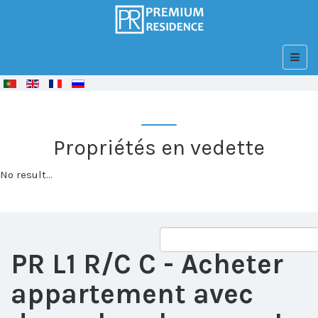
© Free
Joomla! 3 Modules
- by
VinaGecko.com
Propriétés en vedette
No result...
PR L1 R/C C
- Acheter
appartement avec