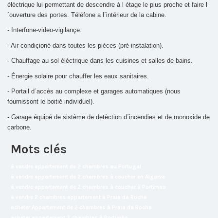
élèctrique lui permettant de descendre à l étage le plus proche et faire l
´ouverture des portes. Téléfone a l´intérieur de la cabine.
- Interfone-video-vigilançe.
- Air-condiçioné dans toutes les pièces (pré-instalation).
- Chauffage au sol élèctrique dans les cuisines et salles de bains.
- Énergie solaire pour chauffer les eaux sanitaires.
- Portail d´accès au complexe et garages automatiques (nous
fournissont le boitié individuel).
- Garage équipé de sistème de detèction d´incendies et de monoxide de
carbone.
Mots clés
à vendre appartement de 2 chambres au Portugal
à vendre appartement de 2 chambres à coucher en Algarve
à vendre appartement de 2 chambres à coucher à Portimao
à vendre 2 chambres appartement à Praia da Rocha
acheter Appartement de 2 chambres à Praia da Rocha
acheter appartement 2 chambres à Portimão