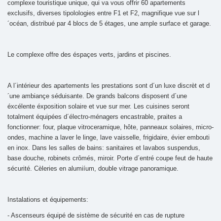
complexe touristique unique, qui va vous offrir 60 apartements
exclusifs, diverses tipolologies entre F1 et F2, magnifique vue sur l
´océan, distribué par 4 blocs de 5 étages, une ample surface et garage.
Le complexe offre des éspaçes verts, jardins et piscines.
A l´intérieur des apartements les prestations sont d´un luxe discrèt et d
´une ambiançe séduisante. De grands balcons disposent d´une
éxcélente éxposition solaire et vue sur mer. Les cuisines seront
totalment équipées d´électro-ménagers encastrable, praites a
fonctionner: four, plaque vitroceramique, hôte, panneaux solaires, micro-
ondes, machine a laver le linge, lave vaisselle, frigidaire, évier embouti
en inox. Dans les salles de bains: sanitaires et lavabos suspendus,
base douche, robinets crômés, miroir. Porte d´entré coupe feut de haute
sécurité. Cèleries en alumiíum, double vitrage panoramique.
Instalations et équipements:
- Ascenseurs équipé de sistème de sécurité en cas de rupture