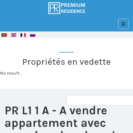
© Free
Joomla! 3 Modules
- by
VinaGecko.com
Propriétés en vedette
No result...
PR L1 1 A
- A vendre
appartement avec