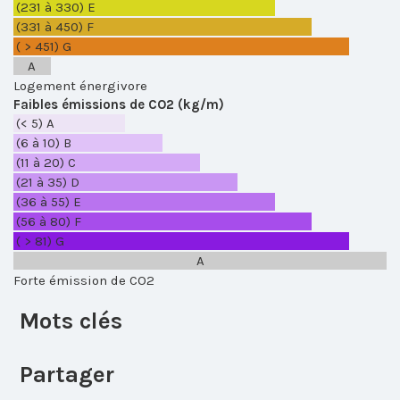
(231 à 330)
E
(331 à 450)
F
( > 451)
G
A
Logement énergivore
Faibles émissions de CO2 (kg/m)
(< 5)
A
(6 à 10)
B
(11 à 20)
C
(21 à 35)
D
(36 à 55)
E
(56 à 80)
F
( > 81)
G
A
Forte émission de CO2
Mots clés
Partager