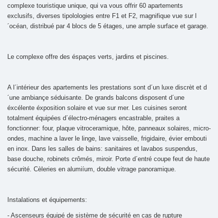
complexe touristique unique, qui va vous offrir 60 apartements
exclusifs, diverses tipolologies entre F1 et F2, magnifique vue sur l
´océan, distribué par 4 blocs de 5 étages, une ample surface et garage.
Le complexe offre des éspaçes verts, jardins et piscines.
A l´intérieur des apartements les prestations sont d´un luxe discrèt et d
´une ambiançe séduisante. De grands balcons disposent d´une
éxcélente éxposition solaire et vue sur mer. Les cuisines seront
totalment équipées d´électro-ménagers encastrable, praites a
fonctionner: four, plaque vitroceramique, hôte, panneaux solaires, micro-
ondes, machine a laver le linge, lave vaisselle, frigidaire, évier embouti
en inox. Dans les salles de bains: sanitaires et lavabos suspendus,
base douche, robinets crômés, miroir. Porte d´entré coupe feut de haute
sécurité. Cèleries en alumiíum, double vitrage panoramique.
Instalations et équipements:
- Ascenseurs équipé de sistème de sécurité en cas de rupture