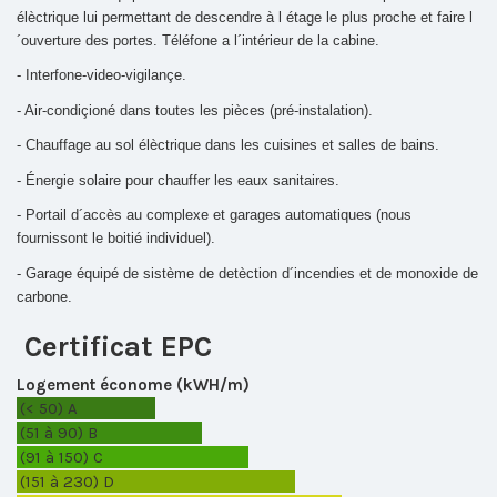
élèctrique lui permettant de descendre à l étage le plus proche et faire l
´ouverture des portes. Téléfone a l´intérieur de la cabine.
- Interfone-video-vigilançe.
- Air-condiçioné dans toutes les pièces (pré-instalation).
- Chauffage au sol élèctrique dans les cuisines et salles de bains.
- Énergie solaire pour chauffer les eaux sanitaires.
- Portail d´accès au complexe et garages automatiques (nous
fournissont le boitié individuel).
- Garage équipé de sistème de detèction d´incendies et de monoxide de
carbone.
Certificat EPC
Logement économe (kWH/m)
(< 50)
A
(51 à 90)
B
(91 à 150)
C
(151 à 230)
D