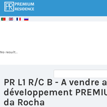
© Free
Joomla! 3 Modules
- by
VinaGecko.com
No result...
PR L1 R/C B
- A vendre
développement PREMIU
da Rocha