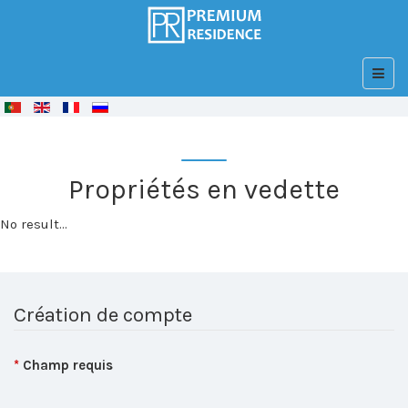
© Free
Joomla! 3 Modules
- by
VinaGecko.com
Propriétés en vedette
No result...
Création de compte
*
Champ requis