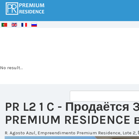
© Free
Joomla! 3 Modules
- by
VinaGecko.com
No result...
PR L2 1 C
- Продаётся 
PREMIUM RESIDENCE в 
R. Agosto Azul, Empreendimento Premium Residence, Lote 2, 