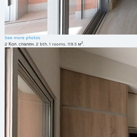
See more photos
2
2 Кол. спален. 2 bth. 1 rooms. 119.5 м
.