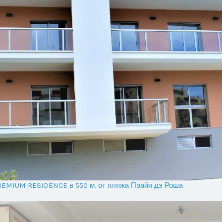
PREMIUM RESIDENCE в 550 м. от пляжа Прайя дэ Роша