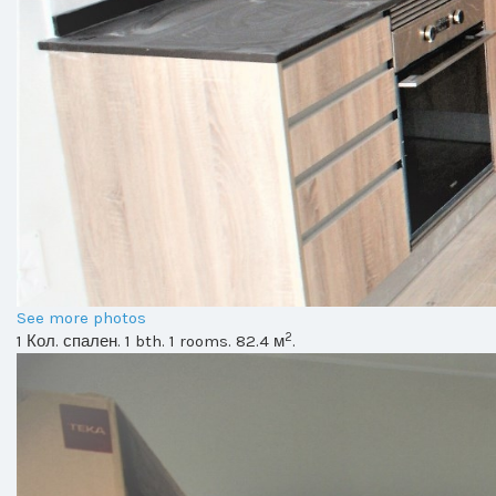
See more photos
2
1 Кол. спален. 1 bth. 1 rooms. 82.4 м
.