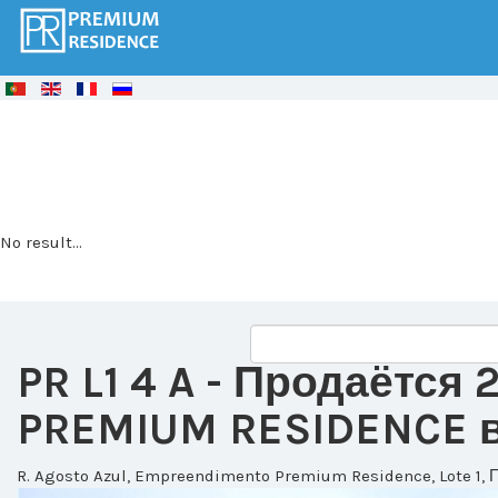
© Free
Joomla! 3 Modules
- by
VinaGecko.com
No result...
PR L1 4 A
- Продаётся 
PREMIUM RESIDENCE в 
R. Agosto Azul, Empreendimento Premium Residence, Lote 1, 