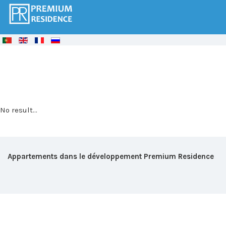
© Free
Joomla! 3 Modules
- by
VinaGecko.com
No result...
Appartements dans le développement Premium Residence